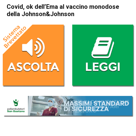
Covid, ok dell’Ema al vaccino monodose
della Johnson&Johnson
Home
Cronaca Esteri
Cronaca Esteri
Covid, ok dell’Ema al vaccino
monodose della
Johnson&Johnson
Da
Redazione Nazionale
11 Marzo 2021
(aggiornato il
12 Marzo 2021 8:26
)
ASCOLTA L'AUDIO