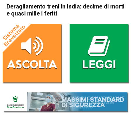
Deragliamento treni in India: decime di morti
e quasi mille i feriti
Home
Cronaca Esteri
Cronaca Esteri
Deragliamento treni in India:
decime di morti e quasi mille
i feriti
Da
Redazione Nazionale
3 Giugno 2023
(aggiornato il
3 Giugno 2023 19:02
)
ASCOLTA L'AUDIO