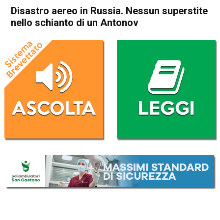
Disastro aereo in Russia. Nessun superstite
nello schianto di un Antonov
Home
Cronaca Esteri
Cronaca Esteri
Disastro aereo in Russia.
Nessun superstite nello
schianto di un Antonov
Da
Redazione Nazionale
24 Luglio 2025
(aggiornato il
24 Luglio 2025 19:49
)
ASCOLTA L'AUDIO