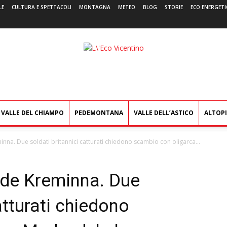
LE
CULTURA E SPETTACOLI
MONTAGNA
METEO
BLOG
STORIE
ECO ENERGETI
L'Eco
Vicentino
VALLE DEL CHIAMPO
PEDEMONTANA
VALLE DELL’ASTICO
ALTOP
nna. Due soldati britannici catturati chiedono scambio con oligarca...
nde Kreminna. Due
atturati chiedono