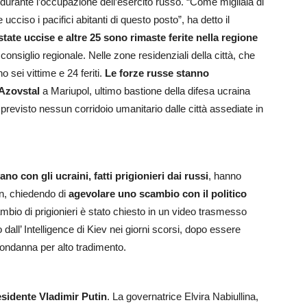
 durante l’occupazione dell’esercito russo. “Come migliaia di
 ucciso i pacifici abitanti di questo posto”, ha detto il
ate uccise e altre 25 sono rimaste ferite nella regione
 consiglio regionale. Nelle zone residenziali della città, che
sei vittime e 24 feriti.
Le forze russe stanno
 Azovstal
a Mariupol, ultimo bastione della difesa ucraina
 previsto nessun corridoio umanitario dalle città assediate in
no con gli ucraini, fatti prigionieri dai russi
, hanno
on, chiedendo di
agevolare uno scambio con il politico
bio di prigionieri è stato chiesto in un video trasmesso
 dall’ Intelligence di Kiev nei giorni scorsi, dopo essere
 condanna per alto tradimento.
residente Vladimir Putin
. La governatrice Elvira Nabiullina,