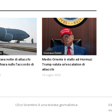
ri
Cronaca Esteri
tava notte di attacchi.
Medio Oriente è stallo ad Hormuz:
iara nullo l’accordo di
Trump valuta un’escalation di
attacchi
6
16 Luglio 2026
L’Eco Vicentino è una testata giornalistica
Ed
vi