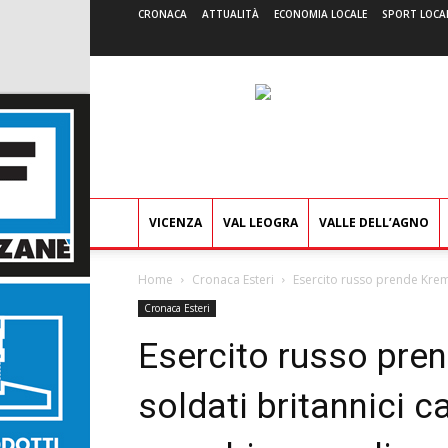
CRONACA
ATTUALITÀ
ECONOMIA LOCALE
SPORT LOCA
VICENZA
VAL LEOGRA
VALLE DELL’AGNO
Home
Cronaca Esteri
Esercito russo prende Kremi
Cronaca Esteri
Esercito russo pre
soldati britannici c