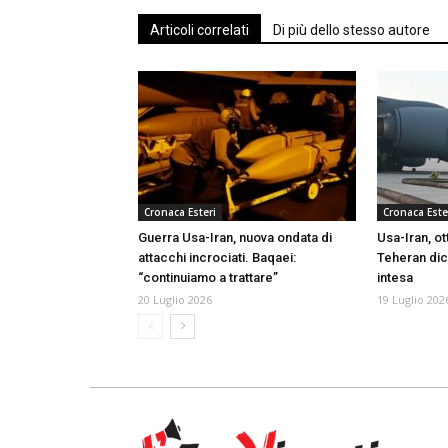
Articoli correlati
Di più dello stesso autore
Cronaca Esteri
Cronaca Este
Guerra Usa-Iran, nuova ondata di
Usa-Iran, ot
attacchi incrociati. Baqaei:
Teheran dich
“continuiamo a trattare”
intesa
20 Luglio 2026
19 Luglio 202