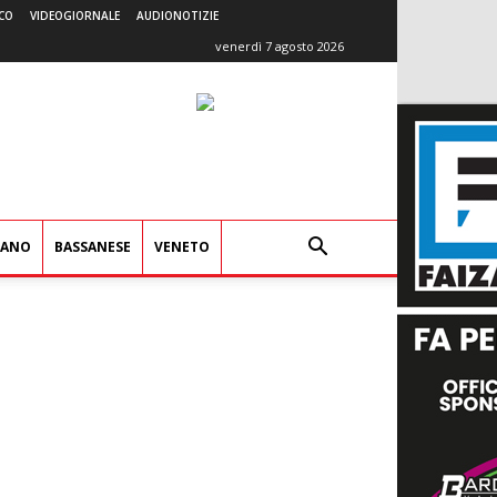
CO
VIDEOGIORNALE
AUDIONOTIZIE
venerdì 7 agosto 2026
IANO
BASSANESE
VENETO