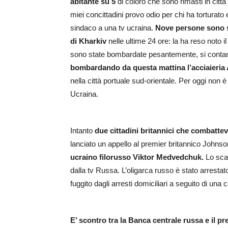
abitante su 5
di coloro che sono rimasti in città
miei concittadini provo odio per chi ha torturato e
sindaco a una tv ucraina.
Nove persone sono st
di Kharkiv
nelle ultime 24 ore: la ha reso noto il
sono state bombardate pesantemente, si contano 
bombardando da questa mattina l’acciaieria
nella città portuale sud-orientale. Per oggi non è
Ucraina.
Intanto
due cittadini britannici che combatteva
lanciato un appello al premier britannico Johns
ucraino filorusso Viktor Medvedchuk.
Lo scam
dalla tv Russa. L’oligarca russo è stato arrestato
fuggito dagli arresti domiciliari a seguito di una
E’ scontro tra la Banca centrale russa e il p