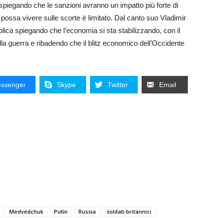
a spiegando che le sanzioni avranno un impatto più forte di
a possa vivere sulle scorte è limitato. Dal canto suo Vladimir
bblica spiegando che l’economia si sta stabilizzando, con il
 della guerra e ribadendo che il blitz economico dell’Occidente
ssenger
Skype
Twitter
Email
Medvedchuk
Putin
Russia
soldati britannici