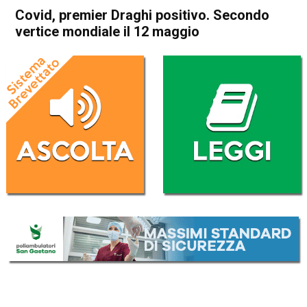
Covid, premier Draghi positivo. Secondo
vertice mondiale il 12 maggio
Home
Cronaca Italia
Cronaca Italia
Covid, premier Draghi
positivo. Secondo vertice
mondiale il 12 maggio
Da
Redazione Nazionale
18 Aprile 2022
(aggiornato il
19 Aprile 2022 8:28
)
ASCOLTA L'AUDIO