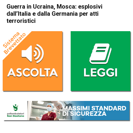
Guerra in Ucraina, Mosca: esplosivi
dall’Italia e dalla Germania per atti
terroristici
Home
Cronaca Esteri
Cronaca Esteri
Guerra in Ucraina, Mosca:
esplosivi dall’Italia e dalla
Germania per atti terroristici
Da
Redazione Nazionale
22 Luglio 2024
(aggiornato il
22 Luglio 2024 13:24
)
ASCOLTA L'AUDIO