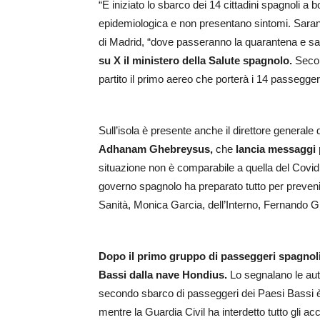
“È iniziato lo sbarco dei 14 cittadini spagnoli a
epidemiologica e non presentano sintomi. Sarann
di Madrid, “dove passeranno la quarantena e sar
su X il ministero della Salute spagnolo.
Secon
partito il primo aereo che porterà i 14 passegger
Sull’isola è presente anche il direttore general
Adhanam Ghebreysus,
che
lancia messaggi 
situazione non è comparabile a quella del Covid, 
governo spagnolo ha preparato tutto per prevenir
Sanità, Monica Garcia, dell’Interno, Fernando Gra
Dopo il primo gruppo di passeggeri spagnoli, 
Bassi dalla nave Hondius.
Lo segnalano le auto
secondo sbarco di passeggeri dei Paesi Bassi è
mentre la Guardia Civil ha interdetto tutto gli acc