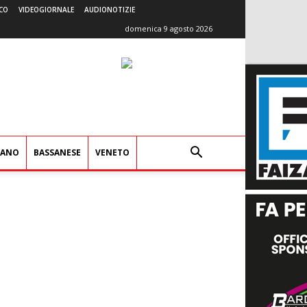
CO
VIDEOGIORNALE
AUDIONOTIZIE
domenica 9 agosto 2026
IANO
BASSANESE
VENETO