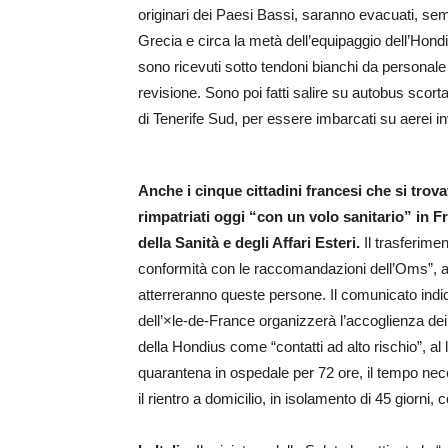
originari dei Paesi Bassi, saranno evacuati, sempr
Grecia e circa la metà dell’equipaggio dell’Hondiu
sono ricevuti sotto tendoni bianchi da personale 
revisione. Sono poi fatti salire su autobus scorta
di Tenerife Sud, per essere imbarcati su aerei invi
Anche i cinque cittadini francesi che si tro
rimpatriati oggi “con un volo sanitario” in F
della Sanità e degli Affari Esteri.
Il trasferimen
conformità con le raccomandazioni dell’Oms”, a
atterreranno queste persone. Il comunicato indi
dell’×le-de-France organizzerà l’accoglienza de
della Hondius come “contatti ad alto rischio”, al 
quarantena in ospedale per 72 ore, il tempo nec
il rientro a domicilio, in isolamento di 45 giorni,