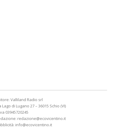
itore: Valliland Radio srl
a Lago di Lugano 27 – 36015 Schio (VI)
Iva 03945720245
edazione:
redazione@ecovicentino.it
bblicità:
info@ecovicentino.it