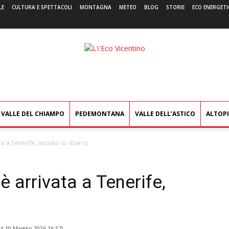
LE
CULTURA E SPETTACOLI
MONTAGNA
METEO
BLOG
STORIE
ECO ENERGETI
L'Eco
Vicentino
VALLE DEL CHIAMPO
PEDEMONTANA
VALLE DELL’ASTICO
ALTOP
ta a Tenerife, iniziato lo sbarco
è arrivata a Tenerife,
il
10 Maggio 2026 16:57
)