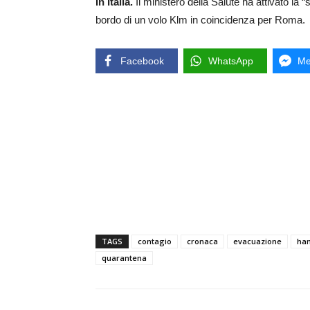
In Italia.
Il ministero della Salute ha attivato la
bordo di un volo Klm in coincidenza per Roma.
Facebook
WhatsApp
Me
TAGS
contagio
cronaca
evacuazione
han
quarantena