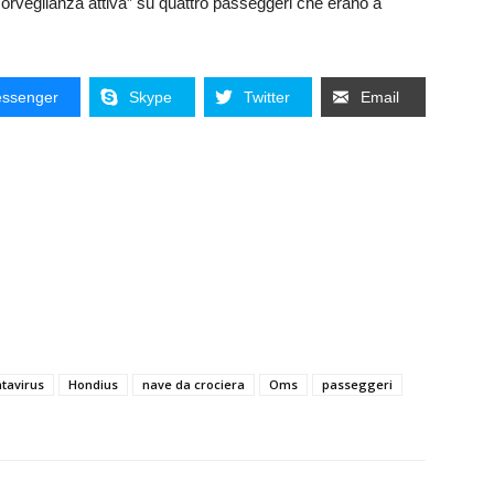
 “sorveglianza attiva” su quattro passeggeri che erano a
ssenger
Skype
Twitter
Email
tavirus
Hondius
nave da crociera
Oms
passeggeri