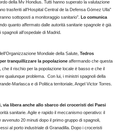
 bordo della Mv Hondius. Tutti hanno superato la valutazione
o trasferiti all’Hospital Central de la Defensa Gómez Ulla”
anno sottoposti a monitoraggio sanitario”.
Lo comunica
do quanto affermato dalle autorità sanitarie spagnole è già
i spagnoli all’ospedale di Madrid.
e dell’Organizzazione Mondiale della Salute,
Tedros
per tranquillizzare la popolazione
affermando che questa
che il rischio per la popolazione locale è basso e che il
e qualunque problema. Con lui, i ministri spagnoli della
nde-Marlasca e di Politica territoriale, Angel Victor Torres.
via libera anche allo sbarco dei croceristi dei Paesi
rità sanitarie. Agile e rapido il meccanismo operativo: il
 avvenuto 20 minuti dopo il primo gruppo di spagnoli,
essi al porto industriale di Granadilla. Dopo i croceristi