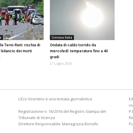
a
Cronaca Italia
a Terni-Rieti: rischia di
Ondata di caldo torrido da
l bilancio dei morti
mercoledì: temperature fino a 40
gradi
6
27 Luglio 2026
L’Eco Vicentino è una testata giornalistica
Ed
vi
Registrazione n. 16/2016 del Registro Stampa del
P.
Tribunale di Vicenza
R
Direttore Responsabile: Mariagrazia Bonollo
Pu