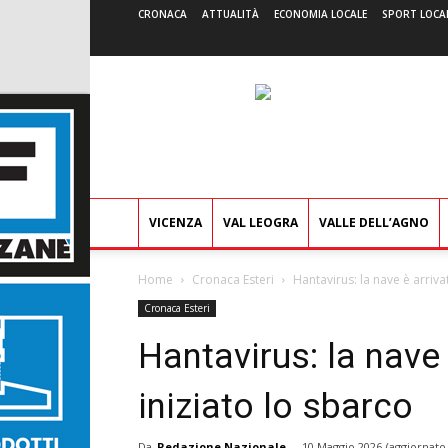
CRONACA
ATTUALITÀ
ECONOMIA LOCALE
SPORT LOCA
VICENZA
VAL LEOGRA
VALLE DELL’AGNO
Home
Cronaca Esteri
Hantavirus: la nave è arriva
Cronaca Esteri
Hantavirus: la nave 
iniziato lo sbarco
Da
Redazione Nazionale
-
10 Maggio 2026
(aggiornato 