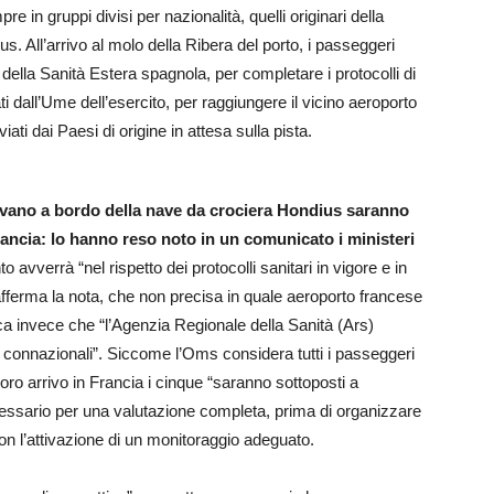
e in gruppi divisi per nazionalità, quelli originari della
s. All’arrivo al molo della Ribera del porto, i passeggeri
della Sanità Estera spagnola, per completare i protocolli di
ti dall’Ume dell’esercito, per raggiungere il vicino aeroporto
ati dai Paesi di origine in attesa sulla pista.
vavano a bordo della nave da crociera Hondius saranno
rancia: lo hanno reso noto in un comunicato i ministeri
to avverrà “nel rispetto dei protocolli sanitari in vigore e in
fferma la nota, che non precisa in quale aeroporto francese
ca invece che “l’Agenzia Regionale della Sanità (Ars)
i connazionali”. Siccome l’Oms considera tutti i passeggeri
loro arrivo in Francia i cinque “saranno sottoposti a
essario per una valutazione completa, prima di organizzare
 con l’attivazione di un monitoraggio adeguato.