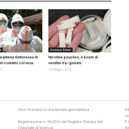
a
Cronaca Esteri
uarantena dottoressa di
Nicotine pouches, è boom di
in contatto col virus
vendite tra i giovani
26
16 Maggio 2026
L’Eco Vicentino è una testata giornalistica
Ed
vi
Registrazione n. 16/2016 del Registro Stampa del
P.
Tribunale di Vicenza
R