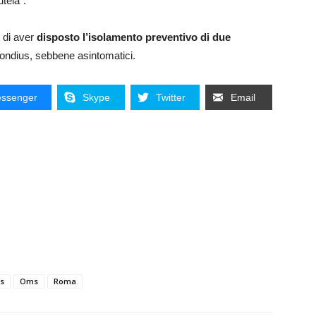
tela”.
 di aver
disposto l’isolamento preventivo di due
ondius, sebbene asintomatici.
ssenger
Skype
Twitter
Email
s
Oms
Roma