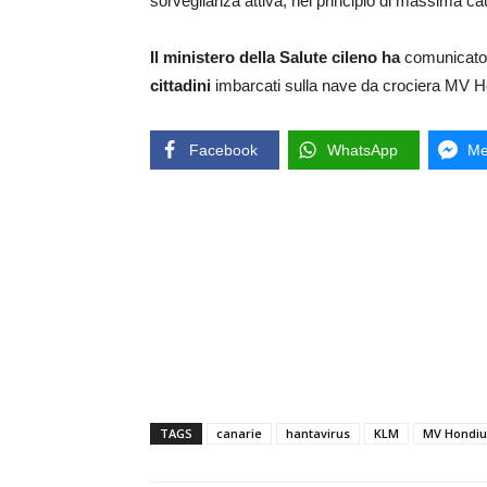
sorveglianza attiva, nel principio di massima cau
Il ministero della Salute cileno ha
comunicato
cittadini
imbarcati sulla nave da crociera MV H
Facebook
WhatsApp
Me
TAGS
canarie
hantavirus
KLM
MV Hondiu