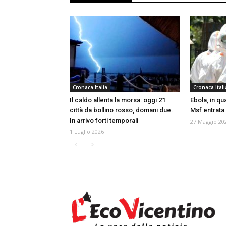
Cronaca Italia
Cronaca Itali
Il caldo allenta la morsa: oggi 21
Ebola, in q
città da bollino rosso, domani due.
Msf entrata 
In arrivo forti temporali
27 Maggio 20
1 Luglio 2026