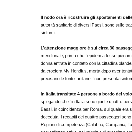
Il nodo ora è ricostruire gli spostamenti dell
autorità sanitarie di diversi Paesi, sono sulle t
sintomi.
L’attenzione maggiore è sui circa 30 passegge
meridionale, prima che l’epidemia fosse piename
donna entrata in contatto con la cittadina oland
da crociera Mv Hondius, morta dopo aver tentato
precisano le fonti sanitarie, “non presenta sintom
In Italia transitate 4 persone a bordo del vo
spiegando che “in Italia sono giunte quattro pe
Bassi, in coincidenza per Roma, sul quale era sal
deceduta. I recapiti dei quattro passeggeri sono 
Regioni di competenza (Calabria, Campania, Tosc