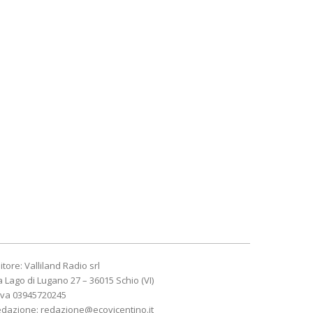
itore: Valliland Radio srl
a Lago di Lugano 27 – 36015 Schio (VI)
Iva 03945720245
edazione:
redazione@ecovicentino.it