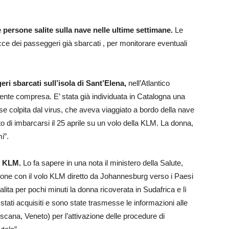
e persone salite sulla nave nelle ultime settimane.
Le
racce dei passeggeri già sbarcati , per monitorare eventuali
ri sbarcati sull’isola di Sant’Elena,
nell’Atlantico
nte compresa. E’ stata già individuata in Catalogna una
ese colpita dal virus, che aveva viaggiato a bordo della nave
 di imbarcarsi il 25 aprile su un volo della KLM. La donna,
i”.
lo KLM.
Lo fa sapere in una nota il ministero della Salute,
rsone con il volo KLM diretto da Johannesburg verso i Paesi
ita per pochi minuti la donna ricoverata in Sudafrica e lì
stati acquisiti e sono state trasmesse le informazioni alle
ana, Veneto) per l’attivazione delle procedure di