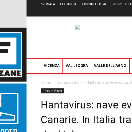
CRONACA
ATTUALITÀ
ECONOMIA LOCALE
SPORT LOCA
VICENZA
VAL LEOGRA
VALLE DELL’AGNO
Home
Cronaca Esteri
Hantavirus: nave evacuta doma
Cronaca Esteri
Hantavirus: nave e
Canarie. In Italia tr