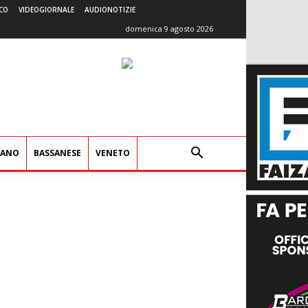
CO
VIDEOGIORNALE
AUDIONOTIZIE
domenica 9 agosto 2026
IANO
BASSANESE
VENETO