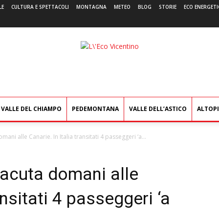
LE
CULTURA E SPETTACOLI
MONTAGNA
METEO
BLOG
STORIE
ECO ENERGETI
L'Eco
Vicentino
VALLE DEL CHIAMPO
PEDEMONTANA
VALLE DELL’ASTICO
ALTOP
ni alle Canarie. In Italia transitati 4 passeggeri ‘a...
vacuta domani alle
ansitati 4 passeggeri ‘a