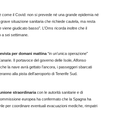
è come il Covid: non si prevede né una grande epidemia né
grave situazione sanitaria che richiede cautela, ma resta
e viene giudicato basso”. L’Oms ricorda inoltre che il
o a sei settimane.
revista per domani mattina
“in un’unica operazione”
Canarie. Il portavoce del governo delle Isole, Alfonso
a che la nave avrà gettato l’ancora, i passeggeri sbarcati
teranno alla pista dell’aeroporto di Tenerife Sud.
unione straordinaria
con le autorità sanitarie e di
la Commissione europea ha confermato che la Spagna ha
vile per coordinare eventuali evacuazioni mediche, rimpatri