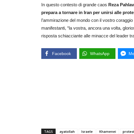
In questo contesto di grande caos
Reza Pahlavi,
prepara a tornare in Iran per unirsi alle prot
l’ammirazione del mondo con il vostro coraggio e
manifestanti, “la vostra, ancora una volta, glori
risposta schiacciante alle minacce del leader tr
Facebook
WhatsApp
Me
TAGS
ayatollah
Israele
Khamenei
protes