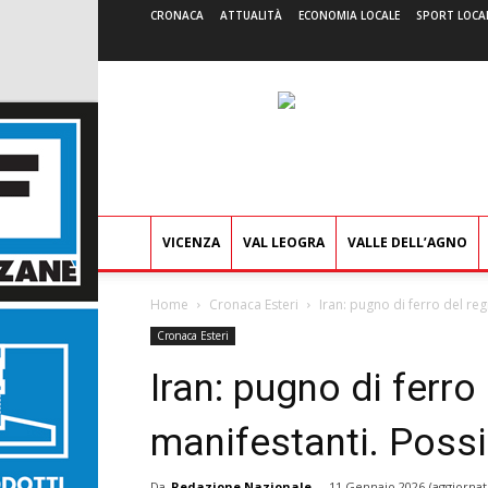
CRONACA
ATTUALITÀ
ECONOMIA LOCALE
SPORT LOCA
VICENZA
VAL LEOGRA
VALLE DELL’AGNO
Home
Cronaca Esteri
Iran: pugno di ferro del re
Cronaca Esteri
Iran: pugno di ferro
manifestanti. Possi
Da
Redazione Nazionale
-
11 Gennaio 2026
(aggiornat