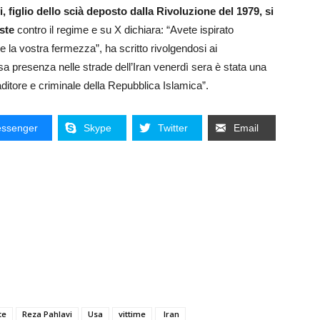
 figlio dello scià deposto dalla Rivoluzione del 1979, si
este
contro il regime e su X dichiara: “Avete ispirato
 la vostra fermezza”, ha scritto rivolgendosi ai
osa presenza nelle strade dell’Iran venerdì sera è stata una
aditore e criminale della Repubblica Islamica”.
ssenger
Skype
Twitter
Email
te
Reza Pahlavi
Usa
vittime
Iran