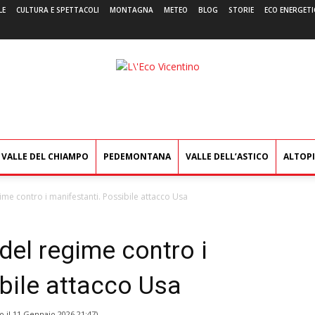
LE
CULTURA E SPETTACOLI
MONTAGNA
METEO
BLOG
STORIE
ECO ENERGETI
L'Eco
Vicentino
VALLE DEL CHIAMPO
PEDEMONTANA
VALLE DELL’ASTICO
ALTOP
gime contro i manifestanti. Possibile attacco Usa
 del regime contro i
bile attacco Usa
o il
11 Gennaio 2026 21:47
)