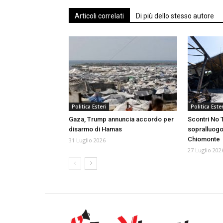
Articoli correlati
Di più dello stesso autore
Politica Esteri
Politica Ester
Gaza, Trump annuncia accordo per
Scontri No T
disarmo di Hamas
sopralluogo
Chiomonte
31 Luglio 2026
27 Luglio 202