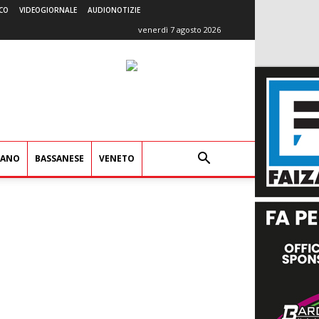
CO
VIDEOGIORNALE
AUDIONOTIZIE
venerdì 7 agosto 2026
IANO
BASSANESE
VENETO