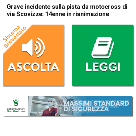
Grave incidente sulla pista da motocross di
via Scovizze: 14enne in rianimazione
Home
Schio
Isola Vicentina
Cronaca
In Evidenza
Schio
Isola Vicentina
Grave incidente sulla pista da
motocross di via Scovizze:
14enne in rianimazione
Da
Redazione
11 Gennaio 2026
(aggiornato il
11 Gennaio 2026 15:58
)
ASCOLTA L'AUDIO