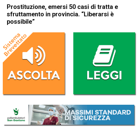
Prostituzione, emersi 50 casi di tratta e
sfruttamento in provincia. “Liberarsi è
possibile”
Home
In Evidenza
Attualità
In Evidenza
Vicenza
Prostituzione, emersi 50 casi
di tratta e sfruttamento in
provincia. “Liberarsi è
possibile”
Da
Redazione
7 Settembre 2017
(aggiornato il
7 Settembre 2017 18:31
)