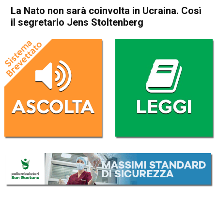
La Nato non sarà coinvolta in Ucraina. Così
il segretario Jens Stoltenberg
Home
Cronaca Esteri
Cronaca Esteri
La Nato non sarà coinvolta in
Ucraina. Così il segretario
Jens Stoltenberg
Da
Redazione Nazionale
19 Giugno 2023
(aggiornato il
19 Giugno 2023 14:48
)
ASCOLTA L'AUDIO