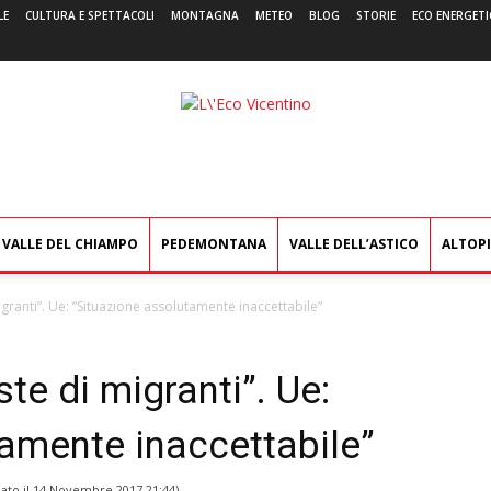
LE
CULTURA E SPETTACOLI
MONTAGNA
METEO
BLOG
STORIE
ECO ENERGETI
L'Eco
Vicentino
VALLE DEL CHIAMPO
PEDEMONTANA
VALLE DELL’ASTICO
ALTOP
igranti”. Ue: “Situazione assolutamente inaccettabile”
ste di migranti”. Ue:
amente inaccettabile”
ato il
14 Novembre 2017 21:44
)