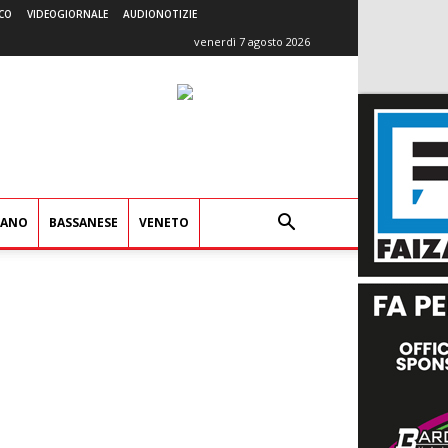
CO
VIDEOGIORNALE
AUDIONOTIZIE
venerdì 7 agosto 2026
IANO
BASSANESE
VENETO