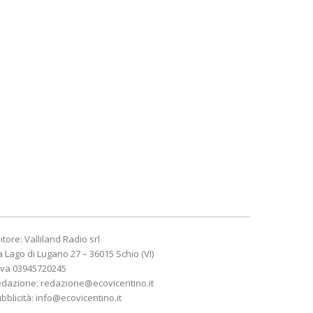
itore: Valliland Radio srl
a Lago di Lugano 27 – 36015 Schio (VI)
Iva 03945720245
edazione:
redazione@ecovicentino.it
bblicità:
info@ecovicentino.it