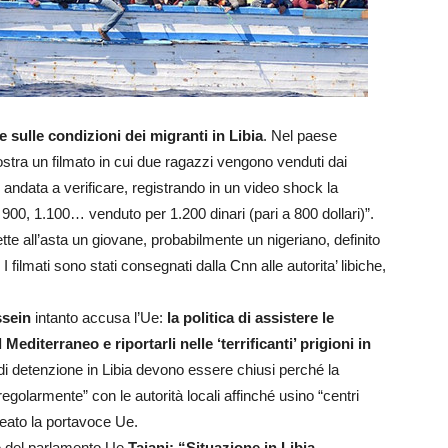
e sulle condizioni dei migranti in Libia
. Nel paese
stra un filmato in cui due ragazzi vengono venduti dai
 è andata a verificare, registrando in un video shock la
900, 1.100… venduto per 1.200 dinari (pari a 800 dollari)”.
te all’asta un giovane, probabilmente un nigeriano, definito
 filmati sono stati consegnati dalla Cnn alle autorita’ libiche,
ssein
intanto accusa l’Ue:
la politica di assistere le
 Mediterraneo e riportarli nelle ‘terrificanti’ prigioni in
di detenzione in Libia devono essere chiusi perché la
regolarmente” con le autorità locali affinché usino “centri
ineato la portavoce Ue.
te del parlamento Ue
Tajani: “Situazione in Libia