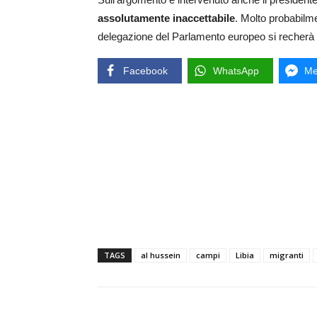
assolutamente inaccettabile
. Molto probabilm
delegazione del Parlamento europeo si recherà in
Facebook
WhatsApp
Me
TAGS
al hussein
campi
Libia
migranti