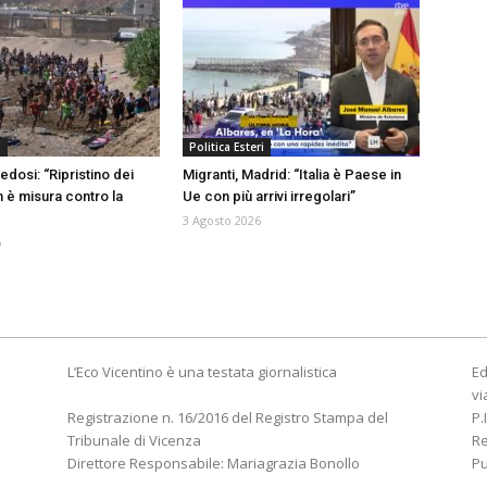
a
Politica Esteri
edosi: “Ripristino dei
Migranti, Madrid: “Italia è Paese in
n è misura contro la
Ue con più arrivi irregolari”
3 Agosto 2026
6
L’Eco Vicentino è una testata giornalistica
Ed
vi
Registrazione n. 16/2016 del Registro Stampa del
P.
Tribunale di Vicenza
R
Direttore Responsabile: Mariagrazia Bonollo
Pu