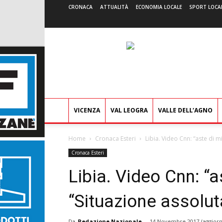
CRONACA
ATTUALITÀ
ECONOMIA LOCALE
SPORT LOCA
VICENZA
VAL LEOGRA
VALLE DELL’AGNO
Home
Cronaca Esteri
Libia. Video Cnn: “aste di m
Cronaca Esteri
Libia. Video Cnn: “a
“Situazione assolut
Da
Redazione Nazionale
-
14 Novembre 2017
(aggiorn