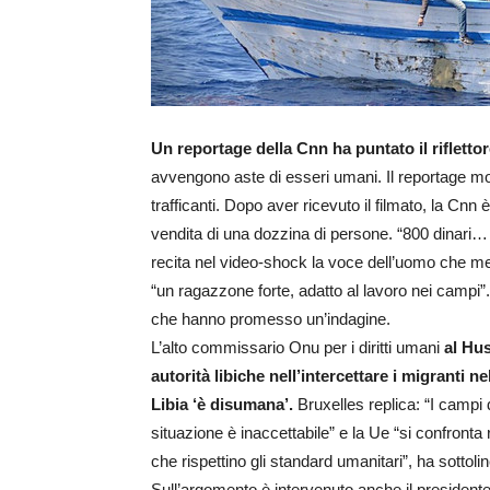
Un reportage della Cnn ha puntato il riflettor
avvengono aste di esseri umani. Il reportage mo
trafficanti. Dopo aver ricevuto il filmato, la Cnn
vendita di una dozzina di persone. “800 dinari… 
recita nel video-shock la voce dell’uomo che met
“un ragazzone forte, adatto al lavoro nei campi”. I
che hanno promesso un’indagine.
L’alto commissario Onu per i diritti umani
al Hu
autorità libiche nell’intercettare i migranti nel
Libia ‘è disumana’.
Bruxelles replica: “I campi 
situazione è inaccettabile” e la Ue “si confronta 
che rispettino gli standard umanitari”, ha sottol
Sull’argomento è intervenuto anche il presiden