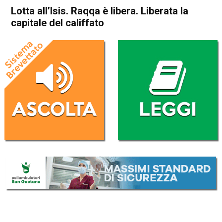
Lotta all’Isis. Raqqa è libera. Liberata la
capitale del califfato
Home
Cronaca Esteri
Cronaca Esteri
Lotta all’Isis. Raqqa è libera.
Liberata la capitale del
califfato
Da
Redazione Nazionale
17 Ottobre 2017
(aggiornato il
17 Ottobre 2017 18:49
)
ASCOLTA L'AUDIO