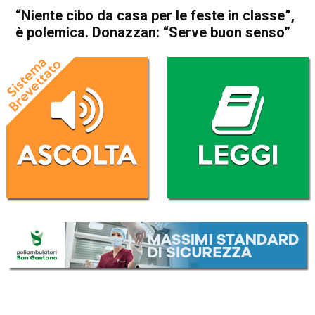
“Niente cibo da casa per le feste in classe”,
è polemica. Donazzan: “Serve buon senso”
Home
Bassano del Grappa
Valstagna
Attualità
In Evidenza
Bassano del Grappa
Valstagna
“Niente cibo da casa per le
feste in classe”, è polemica.
Donazzan: “Serve buon
senso”
Da
Redazione
17 Ottobre 2017
(aggiornato il
17 Ottobre 2017 18:46
)