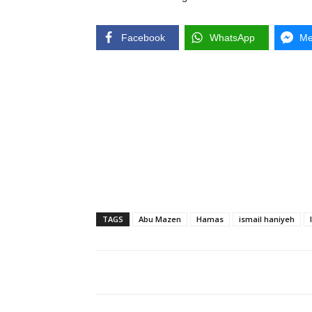
Facebook
WhatsApp
Me
TAGS
Abu Mazen
Hamas
ismail haniyeh