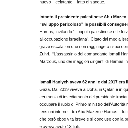
nuovo – eclatante – fatto di sangue.
Intanto il presidente palestinese Abu Mazen
“sviluppo pericoloso” le possibili consegue
Hamas, invitando “il popolo palestinese e le forze
all’occupazione israeliana”. Citato dai media is
grave escalation che non raggiungerà i suoi obie
Zuhri. “L’assassinio del comandante Ismail Ha
Marzouk, uno dei maggiori dirigenti di Hamas in 
Ismail Haniyeh aveva 62 anni e dal 2017 era i
Gaza. Dal 2019 viveva a Doha, in Qatar, e in que
cerimonia di insediamento del presidente irania
occupare il ruolo di Primo ministro dell’Autorità
tensioni interne – tra Abu Mazen e Hamas – fu qu
che però ebbe vita breve e si concluse con la p
e aveva avuto 13 figli.