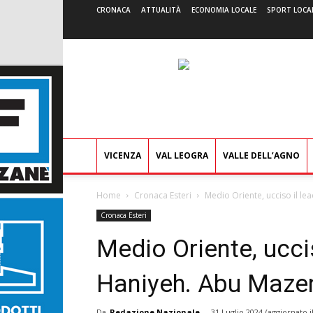
CRONACA
ATTUALITÀ
ECONOMIA LOCALE
SPORT LOCA
VICENZA
VAL LEOGRA
VALLE DELL’AGNO
Home
Cronaca Esteri
Medio Oriente, ucciso il le
Cronaca Esteri
Medio Oriente, ucci
Haniyeh. Abu Mazen:
Da
Redazione Nazionale
-
31 Luglio 2024
(aggiornato i