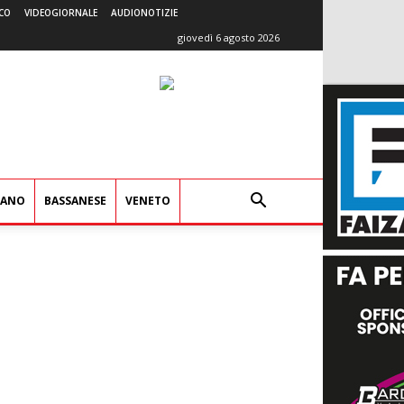
CO
VIDEOGIORNALE
AUDIONOTIZIE
giovedì 6 agosto 2026
IANO
BASSANESE
VENETO