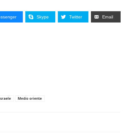
ssenger
Skype
Twitter
Email
Israele
Medio oriente