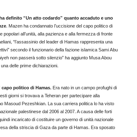
 ha definito “Un atto codardo” quanto accaduto e uno
nze
. Mazen ha condannato l’uccisione del capo politico di
 popolari all’unità, alla pazienza e alla fermezza di fronte
raeliani, “l’assassinio del leader di Hamas rappresenta una
ttivi” secondo il funzionario della fazione islamica Sami Abu
niyeh non passerà sotto silenzio” ha aggiunto Musa Abou
una delle prime dichiarazioni.
l capo politico di Hamas.
Era nato in un campo profughi di
sti giorni si trovava a Teheran per partecipare alla
no Masoud Pezeshkian. La sua carriera politica lo ha visto
 nazionale palestinese dal 2006 al 2007. A causa delle forti
indi incaricato di costituire un governo di unità nazionale
resa della striscia di Gaza da parte di Hamas. Era sposato