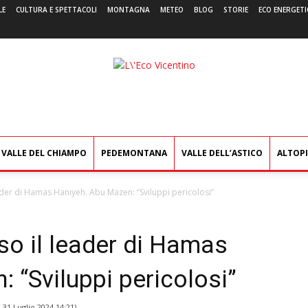
LE
CULTURA E SPETTACOLI
MONTAGNA
METEO
BLOG
STORIE
ECO ENERGETI
L'Eco
Vicentino
VALLE DEL CHIAMPO
PEDEMONTANA
VALLE DELL’ASTICO
ALTOP
ader di Hamas Haniyeh. Abu Mazen: “Sviluppi pericolosi”
so il leader di Hamas
 “Sviluppi pericolosi”
l
31 Luglio 2024 14:21
)