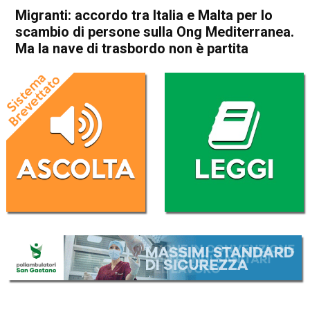
Migranti: accordo tra Italia e Malta per lo
scambio di persone sulla Ong Mediterranea.
Ma la nave di trasbordo non è partita
Home
Cronaca Esteri
Cronaca Esteri
Migranti: accordo tra Italia e
Malta per lo scambio di
persone sulla Ong
Mediterranea. Ma la nave di
trasbordo non è partita
Da
Redazione Nazionale
5 Luglio 2019
(aggiornato il
5 Luglio 2019 11:38
)