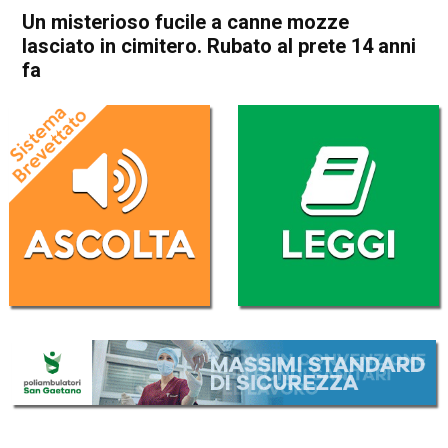
Un misterioso fucile a canne mozze
lasciato in cimitero. Rubato al prete 14 anni
fa
Home
Noventa Vicentina
Pojana Maggiore
Cronaca
In Evidenza
Noventa Vicentina
Pojana Maggiore
Un misterioso fucile a canne
mozze lasciato in cimitero.
Rubato al prete 14 anni fa
Da
Omar Dal Maso
5 Luglio 2019
(aggiornato il
5 Luglio 2019 11:22
)
ASCOLTA L'AUDIO