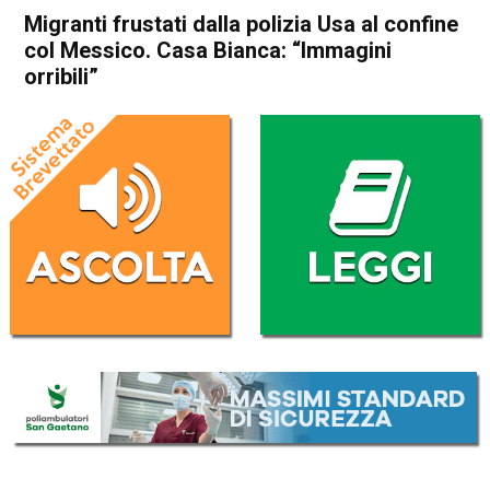
Migranti frustati dalla polizia Usa al confine
col Messico. Casa Bianca: “Immagini
orribili”
Home
Cronaca Esteri
Cronaca Esteri
Migranti frustati dalla polizia
Usa al confine col Messico.
Casa Bianca: “Immagini
orribili”
Da
Redazione Nazionale
21 Settembre 2021
(aggiornato il
21 Settembre 2021 14:01
)