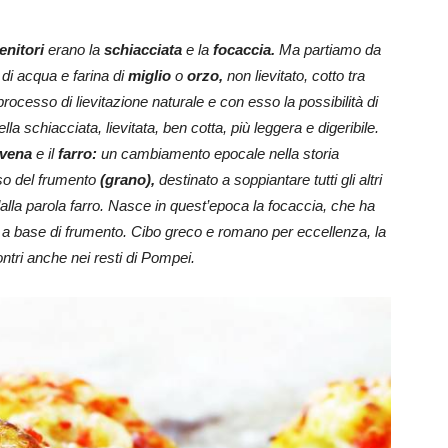
genitori
erano la
schiacciata
e la
focaccia.
Ma partiamo da
di acqua e farina di
miglio
o
orzo,
non lievitato, cotto tra
processo di lievitazione naturale e con esso la possibilità di
lla schiacciata, lievitata, ben cotta, più leggera e digeribile.
vena
e il
farro:
un cambiamento epocale nella storia
uso del frumento
(grano),
destinato a soppiantare tutti gli altri
 dalla parola farro. Nasce in quest’epoca la focaccia, che ha
è a base di frumento. Cibo greco e romano per eccellenza, la
ntri anche nei resti di Pompei.