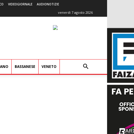
CO
VIDEOGIORNALE
AUDIONOTIZIE
venerdì 7 agosto 2026
IANO
BASSANESE
VENETO