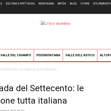
LE
CULTURA E SPETTACOLI
MONTAGNA
METEO
BLOG
STORIE
ECO ENERGETI
L'Eco
Vicentino
VALLE DEL CHIAMPO
PEDEMONTANA
VALLE DELL’ASTICO
ALTOP
el Settecento: le origini di una tradizione...
rada del Settecento: le
ione tutta italiana
tembre 2021 19:22
)