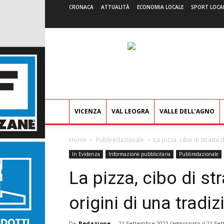
CRONACA
ATTUALITÀ
ECONOMIA LOCALE
SPORT LOCA
VICENZA
VAL LEOGRA
VALLE DELL’AGNO
Home
Publiredazionale
La pizza, cibo di strada d
In Evidenza
Informazione pubblicitaria
Publiredazionale
La pizza, cibo di st
origini di una tradiz
Da
Redazione
-
21 Settembre 2021
(aggiornato il
21 Set