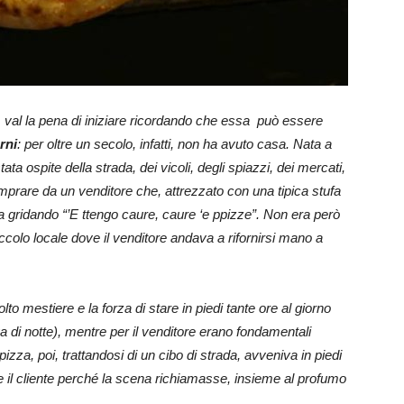
, val la pena di iniziare ricordando che essa può essere
rni
: per oltre un secolo, infatti, non ha avuto casa. Nata a
tata ospite della strada, dei vicoli, degli spiazzi, dei mercati,
prare da un venditore che, attrezzato con una tipica stufa
ata gridando “’E ttengo caure, caure ‘e ppizze”. Non era però
ccolo locale dove il venditore andava a rifornirsi mano a
to mestiere e la forza di stare in piedi tante ore al giorno
a di notte), mentre per il venditore erano fondamentali
za, poi, trattandosi di un cibo di strada, avveniva in piedi
re il cliente perché la scena richiamasse, insieme al profumo