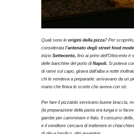
Quali sono le
origini della pizza
? Per scoprirlo
considerata
l’antenato degli street food mode
inizio
Settecento,
fino ai primi dell’Ottocento è s
delle banchine del porto di
Napoli.
Si poteva com
di rame sul capo, girava dall’alba a notte inoltr
chi le vendeva a prepararle: arrivavano da un pi
mano che finiva le scorte che aveva con sé.
Per fare il pizzaiolo servivano buone braccia, mol
(la preparazione della pasta era lunga e si facev
gambe per camminare e fiato. Il consumo della piz
e il venditore cercava di trattenere in chiacchie
di olio e basilico, altri avventori.