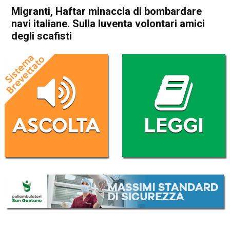
Migranti, Haftar minaccia di bombardare
navi italiane. Sulla Iuventa volontari amici
degli scafisti
Home
Cronaca Esteri
Cronaca Esteri
Migranti, Haftar minaccia di
bombardare navi italiane.
Sulla Iuventa volontari amici
degli scafisti
Da
Redazione Nazionale
3 Agosto 2017