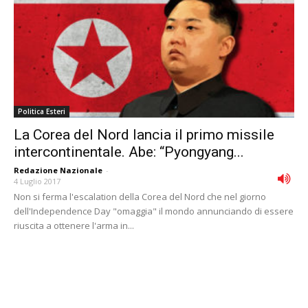
Politica Esteri
La Corea del Nord lancia il primo missile
intercontinentale. Abe: “Pyongyang...
Redazione Nazionale
-
4 Luglio 2017
Non si ferma l'escalation della Corea del Nord che nel giorno
dell'Independence Day "omaggia" il mondo annunciando di essere
riuscita a ottenere l'arma in...