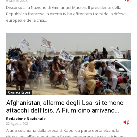
6 Marzo 2025
Discorso alla Nazione di Emmanuel Macron. Il presidente della
Repubblica francese in diretta tv ha affrontato i temi della difesa
europea e della crisi...
Cronaca Esteri
Afghanistan, allarme degli Usa: si temono
attacchi dell’Isis. A Fiumicino arrivano...
Redazione Nazionale
-
22 Agosto 2021
A una settimana dalla presa di Kabul da parte dei talebani, la
situazione all'aeroporto non fa che peggiorare. Lo scalo è in una