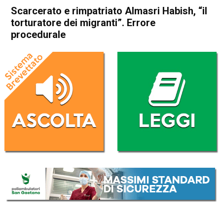
Scarcerato e rimpatriato Almasri Habish, “il
torturatore dei migranti”. Errore
procedurale
Home
Cronaca Italia
Cronaca Italia
Scarcerato e rimpatriato
Almasri Habish, “il
torturatore dei migranti”.
Errore procedurale
Da
Redazione Nazionale
22 Gennaio 2025
(aggiornato il
22 Gennaio 2025 12:20
)