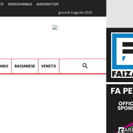
CO
VIDEOGIORNALE
AUDIONOTIZIE
giovedì 6 agosto 2026
IANO
BASSANESE
VENETO