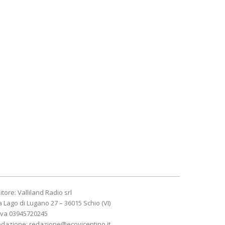
itore: Valliland Radio srl
a Lago di Lugano 27 – 36015 Schio (VI)
Iva 03945720245
edazione:
redazione@ecovicentino.it