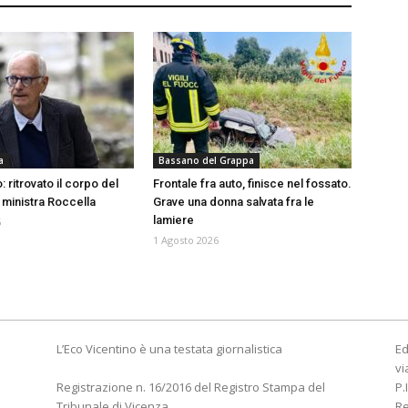
a
Bassano del Grappa
: ritrovato il corpo del
Frontale fra auto, finisce nel fossato.
 ministra Roccella
Grave una donna salvata fra le
lamiere
6
1 Agosto 2026
L’Eco Vicentino è una testata giornalistica
Ed
vi
Registrazione n. 16/2016 del Registro Stampa del
P.
Tribunale di Vicenza
R