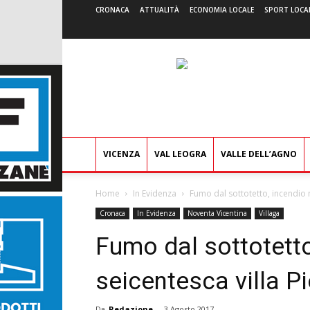
CRONACA
ATTUALITÀ
ECONOMIA LOCALE
SPORT LOCA
VICENZA
VAL LEOGRA
VALLE DELL’AGNO
Home
In Evidenza
Fumo dal sottotetto, incendio 
Cronaca
In Evidenza
Noventa Vicentina
Villaga
Fumo dal sottotetto
seicentesca villa P
Da
Redazione
-
3 Agosto 2017