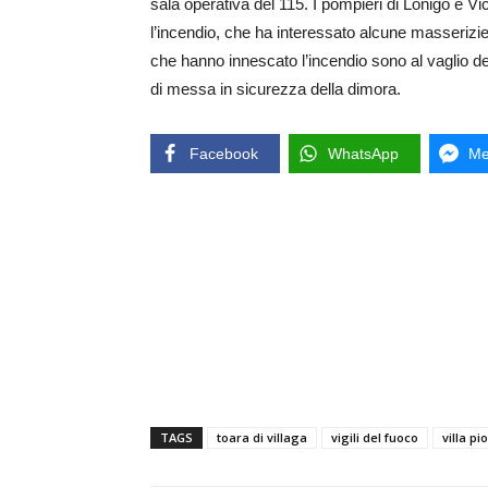
sala operativa del 115. I pompieri di Lonigo e V
l’incendio, che ha interessato alcune masserizie
che hanno innescato l’incendio sono al vaglio dei 
di messa in sicurezza della dimora.
Facebook
WhatsApp
Me
TAGS
toara di villaga
vigili del fuoco
villa p