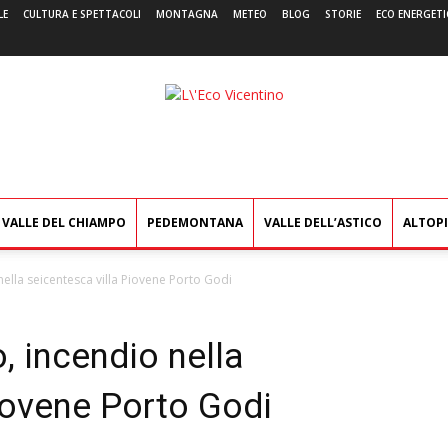
LE
CULTURA E SPETTACOLI
MONTAGNA
METEO
BLOG
STORIE
ECO ENERGETI
L'Eco
Vicentino
VALLE DEL CHIAMPO
PEDEMONTANA
VALLE DELL’ASTICO
ALTOP
nella seicentesca villa Piovene Porto Godi
, incendio nella
iovene Porto Godi