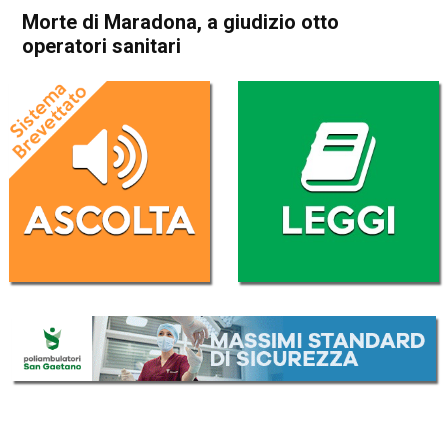
Morte di Maradona, a giudizio otto
operatori sanitari
Home
Cronaca Esteri
Cronaca Esteri
Morte di Maradona, a
giudizio otto operatori
sanitari
Da
Redazione Nazionale
19 Aprile 2023
(aggiornato il
19 Aprile 2023 12:04
)
ASCOLTA L'AUDIO