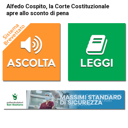
Alfedo Cospito, la Corte Costituzionale
apre allo sconto di pena
Home
Cronaca Italia
Cronaca Italia
Alfedo Cospito, la Corte
Costituzionale apre allo
sconto di pena
Da
Redazione Nazionale
19 Aprile 2023
(aggiornato il
19 Aprile 2023 12:02
)
ASCOLTA L'AUDIO