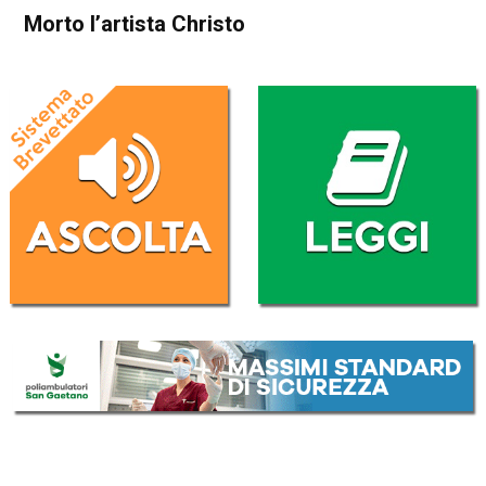
Morto l’artista Christo
Home
Cronaca Esteri
Cronaca Esteri
Morto l’artista Christo
Da
Redazione Nazionale
1 Giugno 2020
(aggiornato il
1 Giugno 2020 9:13
)
ASCOLTA L'AUDIO
Lettore
00:00
00:00
Audio