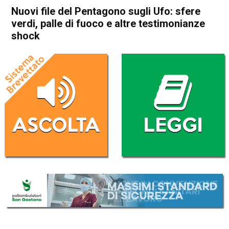
Nuovi file del Pentagono sugli Ufo: sfere
verdi, palle di fuoco e altre testimonianze
shock
Home
Cronaca Esteri
Cronaca Esteri
Nuovi file del Pentagono
sugli Ufo: sfere verdi, palle di
fuoco e altre testimonianze
shock
Da
Redazione Nazionale
24 Maggio 2026
(aggiornato il
24 Maggio 2026 16:35
)