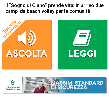
Il “Sogno di Ciano” prende vita: in arrivo due
campi da beach volley per la comunità
Home
Thiene
Sarcedo
Attualità
In Evidenza
Thiene
Sarcedo
Il “Sogno di Ciano” prende
vita: in arrivo due campi da
beach volley per la comunità
Da
Marco Zorzi
24 Maggio 2026
(aggiornato il
24 Maggio 2026 16:24
)
ASCOLTA L'AUDIO