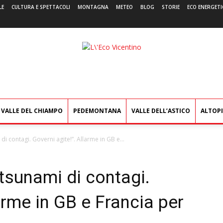
LE
CULTURA E SPETTACOLI
MONTAGNA
METEO
BLOG
STORIE
ECO ENERGETI
L'Eco
Vicentino
VALLE DEL CHIAMPO
PEDEMONTANA
VALLE DELL’ASTICO
ALTOP
i contagi. Governi agite!”. Allarme in GB e...
tsunami di contagi.
arme in GB e Francia per