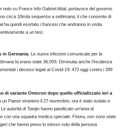
e noto su France Info Gabriel Attal, portavoce del governo
ano circa 10mila sequenze a settimana, il che consente di
ttal ha quindi esortato i francesi che andranno in visita
ventivamente a un test.
s in Germania
. Le nuove infezioni comunicate per la
ttimana fa erano state 36.059. Diminuita anche l’incidenza
mentati i decessi legati al Covid-19: 473 oggi contro i 399
so di variante Omicron dopo quello ufficializzato ieri a
da un Paese straniero il 27 novembre, ora è stato isolato e
Le autorità di Tianjin hanno pianificato un’area di
ante con una squadra medica speciale. Finora, non sono state
eggeri che hanno preso lo stesso volo della persona