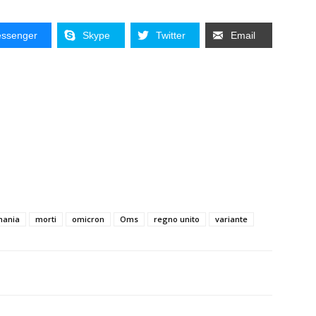
ssenger
Skype
Twitter
Email
mania
morti
omicron
Oms
regno unito
variante