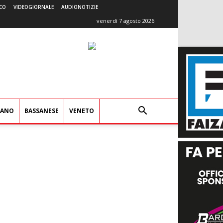
CO
VIDEOGIORNALE
AUDIONOTIZIE
venerdì 7 agosto 2026
IANO
BASSANESE
VENETO