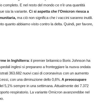
clo completo. E nel resto del mondo ce n’è una quantità
ue sia la variante.
Ci si aspetta che l’Omicron riesca a
munitaria,
ma ciò non significa che i vaccini saranno inutili.
to quanto abbiamo visto contro la delta. Quindi, per favore,
rme in Inghilterra
: il premier britannico Boris Johnson ha
ospedali inglesi si preparano a fronteggiare la nuova ondata
registrati 363.682 nuovi casi di coronavirus con un aumento
ecessi, con una diminuzione dello 0,6%.
A preoccupare
del 5,1% sempre in una settimana. Attualmente dei 7.372
upporto respiratorio. La variante Omicron avanzerebbe nel
no.