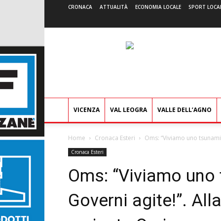
CRONACA
ATTUALITÀ
ECONOMIA LOCALE
SPORT LOCA
VICENZA
VAL LEOGRA
VALLE DELL’AGNO
Home
Cronaca Esteri
Oms: “Viviamo uno tsunami d
Cronaca Esteri
Oms: “Viviamo uno 
Governi agite!”. All