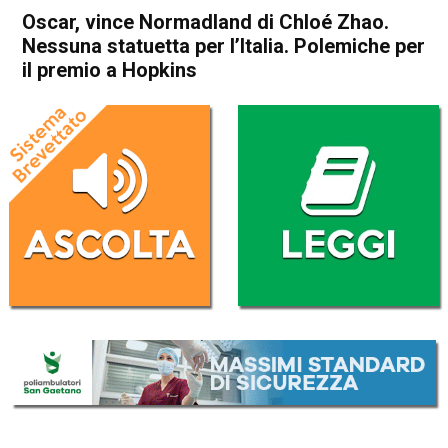
Oscar, vince Normadland di Chloé Zhao.
Nessuna statuetta per l’Italia. Polemiche per
il premio a Hopkins
Home
Cronaca Esteri
Cronaca Esteri
Oscar, vince Normadland di
Chloé Zhao. Nessuna
statuetta per l’Italia.
Polemiche per il premio a
Hopkins
Da
Redazione Nazionale
26 Aprile 2021
(aggiornato il
26 Aprile 2021 19:45
)