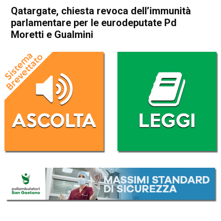
Qatargate, chiesta revoca dell’immunità
parlamentare per le eurodeputate Pd
Moretti e Gualmini
Home
Cronaca Esteri
Cronaca Esteri
Qatargate, chiesta revoca
dell’immunità parlamentare
per le eurodeputate Pd
Moretti e Gualmini
Da
Redazione Nazionale
4 Marzo 2025
(aggiornato il
4 Marzo 2025 19:18
)