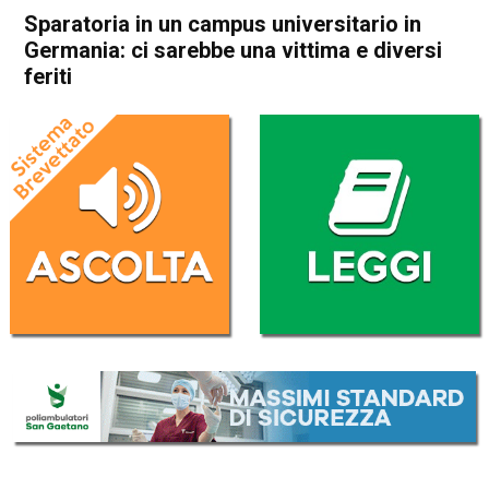
Sparatoria in un campus universitario in
Germania: ci sarebbe una vittima e diversi
feriti
Home
Cronaca Esteri
Cronaca Esteri
Sparatoria in un campus
universitario in Germania: ci
sarebbe una vittima e diversi
feriti
Da
Redazione Nazionale
24 Gennaio 2022
(aggiornato il
24 Gennaio 2022 19:08
)