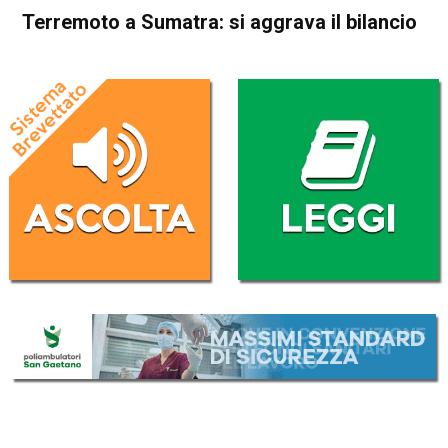
Terremoto a Sumatra: si aggrava il bilancio
Home
Cronaca Esteri
Cronaca Esteri
Terremoto a Sumatra: si
aggrava il bilancio
Da
Redazione Nazionale
26 Febbraio 2022
(aggiornato il
26 Febbraio 2022 21:41
)
ASCOLTA L'AUDIO
Lettore
00:00
00:00