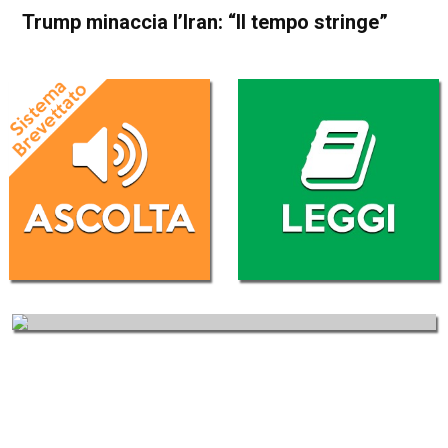
Trump minaccia l’Iran: “Il tempo stringe”
Home
Cronaca Esteri
Cronaca Esteri
Trump minaccia l’Iran: “Il
tempo stringe”
Da
Redazione Nazionale
29 Gennaio 2026
(aggiornato il
29 Gennaio 2026 9:04
)
ASCOLTA L'AUDIO
Lettore
00:00
00:00