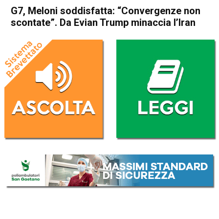
G7, Meloni soddisfatta: “Convergenze non
scontate”. Da Evian Trump minaccia l’Iran
Home
Politica Esteri
Politica Esteri
G7, Meloni soddisfatta:
“Convergenze non scontate”.
Da Evian Trump minaccia
l’Iran
Da
Redazione Nazionale
17 Giugno 2026
(aggiornato il
17 Giugno 2026 19:21
)