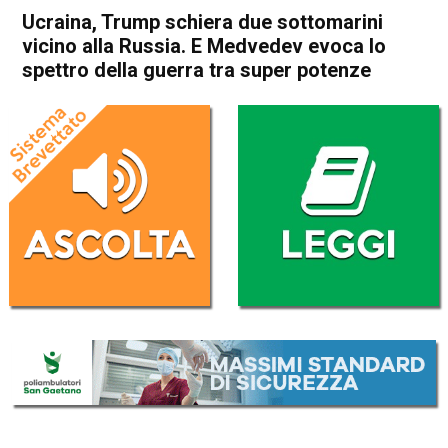
Ucraina, Trump schiera due sottomarini
vicino alla Russia. E Medvedev evoca lo
spettro della guerra tra super potenze
Home
Cronaca Esteri
Cronaca Esteri
Ucraina, Trump schiera due
sottomarini vicino alla
Russia. E Medvedev evoca lo
spettro della guerra tra super
potenze
Da
Redazione Nazionale
2 Agosto 2025
(aggiornato il
2 Agosto 2025 22:51
)