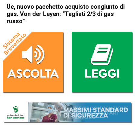
Ue, nuovo pacchetto acquisto congiunto di
gas. Von der Leyen: “Tagliati 2/3 di gas
russo”
Home
Cronaca Esteri
Cronaca Esteri
Ue, nuovo pacchetto acquisto
congiunto di gas. Von der
Leyen: “Tagliati 2/3 di gas
russo”
Da
Redazione Nazionale
18 Ottobre 2022
(aggiornato il
19 Ottobre 2022 8:39
)