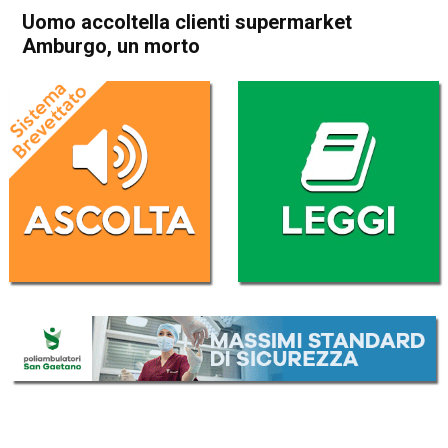
Uomo accoltella clienti supermarket
Amburgo, un morto
Home
Cronaca Esteri
Cronaca Esteri
Uomo accoltella clienti
supermarket Amburgo, un
morto
Da
Redazione Nazionale
28 Luglio 2017
ASCOLTA L'AUDIO