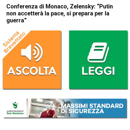
Conferenza di Monaco, Zelensky: “Putin
non accetterà la pace, si prepara per la
guerra”
Home
Cronaca Esteri
Cronaca Esteri
Conferenza di Monaco,
Zelensky: “Putin non
accetterà la pace, si prepara
per la guerra”
Da
Redazione Nazionale
15 Febbraio 2025
(aggiornato il
16 Febbraio 2025 19:41
)