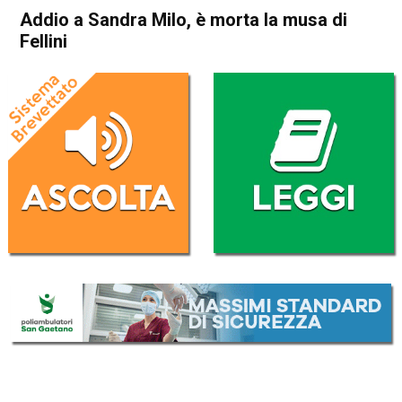
Addio a Sandra Milo, è morta la musa di
Fellini
Home
Cronaca Italia
Cronaca Italia
Addio a Sandra Milo, è morta
la musa di Fellini
Da
Redazione Nazionale
29 Gennaio 2024
(aggiornato il
29 Gennaio 2024 12:37
)
ASCOLTA L'AUDIO
Lettore
00:00
00:00