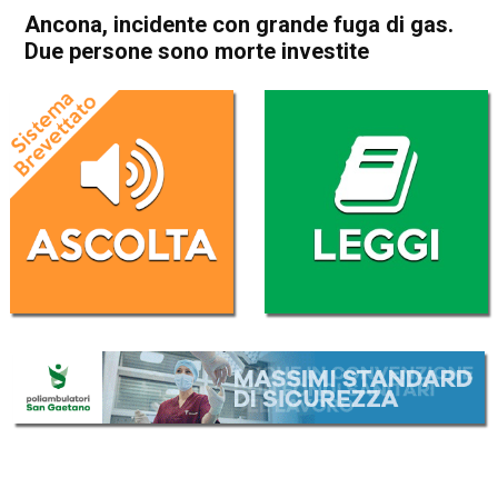
Ancona, incidente con grande fuga di gas.
Due persone sono morte investite
Home
Cronaca Italia
Cronaca Italia
Ancona, incidente con grande
fuga di gas. Due persone
sono morte investite
Da
Redazione Nazionale
4 Gennaio 2025
(aggiornato il
4 Gennaio 2025 22:30
)
ASCOLTA L'AUDIO