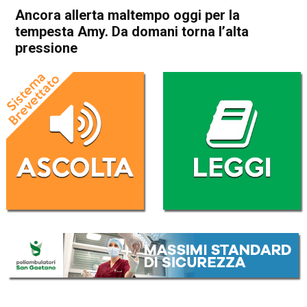
Ancora allerta maltempo oggi per la
tempesta Amy. Da domani torna l’alta
pressione
Home
Cronaca Italia
Cronaca Italia
Ancora allerta maltempo
oggi per la tempesta Amy.
Da domani torna l’alta
pressione
Da
Redazione Nazionale
6 Ottobre 2025
(aggiornato il
6 Ottobre 2025 12:51
)