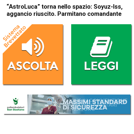
“AstroLuca” torna nello spazio: Soyuz-Iss,
aggancio riuscito. Parmitano comandante
Home
Cronaca Italia
Cronaca Italia
“AstroLuca” torna nello
spazio: Soyuz-Iss, aggancio
riuscito. Parmitano
comandante
Da
Redazione Nazionale
21 Luglio 2019
(aggiornato il
21 Luglio 2019 9:19
)