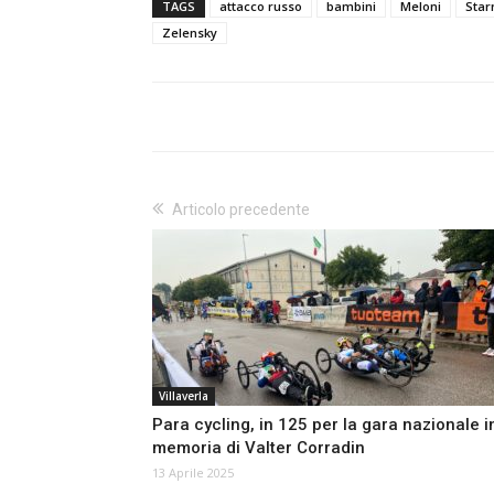
TAGS
attacco russo
bambini
Meloni
Sta
Zelensky
Articolo precedente
Villaverla
Para cycling, in 125 per la gara nazionale i
memoria di Valter Corradin
13 Aprile 2025