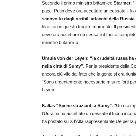
Secondo il primo ministro britannico
Starmer
, 
pace. Putin deve ora accettare un cessate il fu
sconvolto dagli orribili attacchi della Russia 
loro cari in questo tragico momento. Il presiden
deve ora accettare un cessate il fuoco completo 
ministro britannico
Ursula von der Leyen: “la crudeltà russa ha
nella città di Sumy”.
Per la presidente della C
ancora più vile dal fatto che la gente si era riu
“Sono urgentemente necessarie misure forti per 
Leyen.
Kallas “Scene strazianti a Sumy”.
“Un esempio
l’Ucraina ha accettato un cessate il fuoco incondi
ha postato su X l’Alta rappresentante Ue per la p