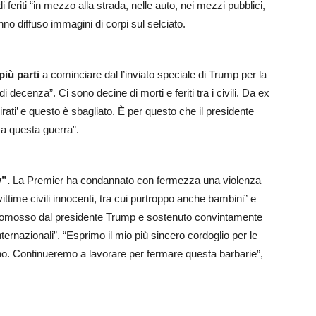
feriti “in mezzo alla strada, nelle auto, nei mezzi pubblici,
nno diffuso immagini di corpi sul selciato.
più parti
a cominciare dal l’inviato speciale di Trump per la
 di decenza”. Ci sono decine di morti e feriti tra i civili. Da ex
mirati’ e questo è sbagliato. È per questo che il presidente
a questa guerra”.
y”.
La Premier ha condannato con fermezza una violenza
ttime civili innocenti, tra cui purtroppo anche bambini” e
promosso dal presidente Trump e sostenuto convintamente
 internazionali”. “Esprimo il mio più sincero cordoglio per le
craino. Continueremo a lavorare per fermare questa barbarie”,