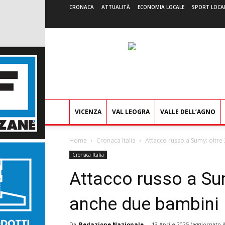
CRONACA
ATTUALITÀ
ECONOMIA LOCALE
SPORT LOCA
VICENZA
VAL LEOGRA
VALLE DELL’AGNO
Home
Cronaca Italia
Attacco russo a Sumy: oltre
Cronaca Italia
Attacco russo a Sum
anche due bambini
Da
Redazione Nazionale
-
13 Aprile 2025
(aggiornato i