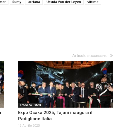
rmer
Sumy
ucriana
Ursula Von der Leyen
vittime
Articolo successivo
Cronaca Esteri
n
Expo Osaka 2025, Tajani inaugura il
Padiglione Italia
13 Aprile 2025