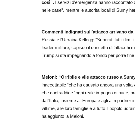
così”.
I servizi d’emergenza hanno raccontato di 
nelle case”, mentre le autorità locali di Sumy ha
Commenti indignati sull’attacco arrivano da 
Russia e l’Ucraina Kellogg: “Superati tutti i limiti
leader militare, capisco il concetto di ‘attacchi 
Trump si sta impegnando a fondo per porre fine 
Meloni: “Orribile e vile attacco russo a Sum
inaccettabile “che ha causato ancora una volta vi
che contraddice “ogni reale impegno di pace, 
dall’Italia, insieme all’Europa e agli altri partner
vittime, alle loro famiglie e a tutto il popolo u
ha aggiunto la Meloni.