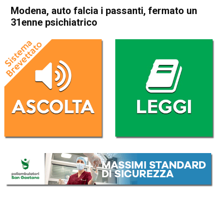
Modena, auto falcia i passanti, fermato un
31enne psichiatrico
Home
Cronaca Italia
Cronaca Italia
Modena, auto falcia i
passanti, fermato un 31enne
psichiatrico
Da
Redazione Nazionale
17 Maggio 2026
(aggiornato il
17 Maggio 2026 22:05
)
ASCOLTA L'AUDIO