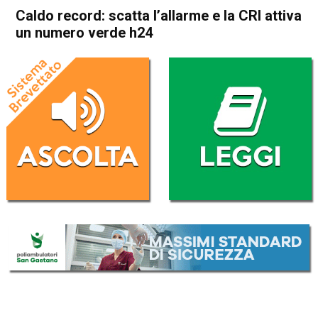
Caldo record: scatta l’allarme e la CRI attiva
un numero verde h24
Home
Cronaca Italia
Cronaca Italia
Caldo record: scatta l’allarme
e la CRI attiva un numero
verde h24
Da
Redazione Nazionale
26 Giugno 2019
(aggiornato il
26 Giugno 2019 17:22
)
ASCOLTA L'AUDIO