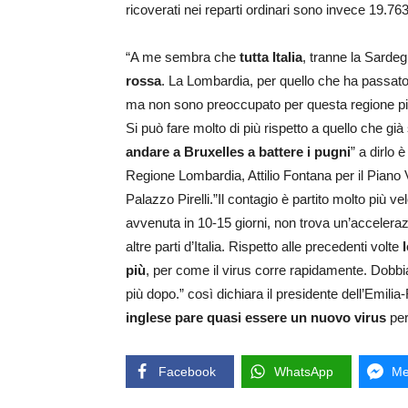
ricoverati nei reparti ordinari sono invece 19.76
“A me sembra che
tutta Italia
, tranne la Sarde
rossa
. La Lombardia, per quello che ha passato n
ma non sono preoccupato per questa regione più
Si può fare molto di più rispetto a quello che gi
andare a Bruxelles a battere i pugni
” a dirlo 
Regione Lombardia, Attilio Fontana per il Piano
Palazzo Pirelli.”Il contagio è partito molto più v
avvenuta in 10-15 giorni, non trova un’acceleraz
altre parti d’Italia. Rispetto alle precedenti volte
l
più
, per come il virus corre rapidamente. Dobbia
più dopo.” così dichiara il presidente dell’Emi
inglese pare quasi essere un nuovo virus
per
Facebook
WhatsApp
Me