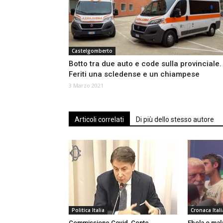
Castelgomberto
Botto tra due auto e code sulla provinciale.
Feriti una scledense e un chiampese
3 Marzo 2021
Articoli correlati
Di più dello stesso autore
Politica Italia
Cronaca Itali
Commissione Covid, Conte
Ebola o mal