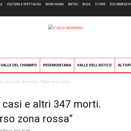
LE
CULTURA E SPETTACOLI
MONTAGNA
METEO
BLOG
STORIE
ECO ENERGETI
L'Eco
Vicentino
VALLE DEL CHIAMPO
PEDEMONTANA
VALLE DELL’ASTICO
ALTOP
tri 347 morti. Bertolaso: “Italia verso zona...
casi e altri 347 morti.
verso zona rossa”
4 Marzo 2021 10:46
)