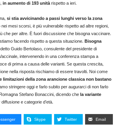
3,
in aumento di 193 unità
rispetto a ieri.
gna,
si stia avvicinando a passi lunghi verso la zona
ei mesi scorsi, è più vulnerabile rispetto ad altre regioni,
 che per altre. È fuori discussione che bisogna vaccinare.
à stiamo facendo rispetto a questa situazione.
Bisogna
è detto Guido Bertolaso, consulente del presidente di
 Vaccinale, intervenendo in una conferenza stampa a
eloce di prima a causa delle varianti. Se questa crescita,
ione nella risposta rischiamo di essere travolti. Noi come
e limitazioni della zona arancione classica non bastano
mo stringere oggi e farlo subito per augurarci di non farlo
lia-Romagna Stefano Bonaccini, dicendo che
la variante
 diffusione e categorie d’età.
ssenger
Skype
Twitter
Email