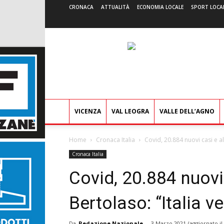
CRONACA
ATTUALITÀ
ECONOMIA LOCALE
SPORT LOCA
VICENZA
VAL LEOGRA
VALLE DELL’AGNO
Home
Cronaca Italia
Covid, 20.884 nuovi casi e al
Cronaca Italia
Covid, 20.884 nuovi 
Bertolaso: “Italia 
Da
Redazione Nazionale
-
3 Marzo 2021
(aggiornato il