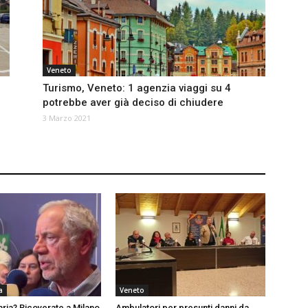
Veneto
Turismo, Veneto: 1 agenzia viaggi su 4
potrebbe aver già deciso di chiudere
3 Marzo 2021
a
Veneto
aria? Ricoverate a Milano
Ambulatori per presunti danni da