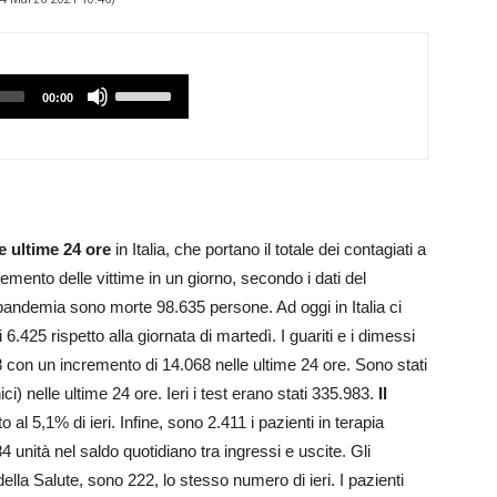
Utilizzare
00:00
i
tasti
Freccia
Su/Giù
per
le ultime 24 ore
in Italia, che portano il totale dei contagiati a
aumentare
cremento delle vittime in un giorno, secondo i dati del
o
la pandemia sono morte 98.635 persone. Ad oggi in Italia ci
diminuire
.425 rispetto alla giornata di martedì. I guariti e i dimessi
il
 con un incremento di 14.068 nelle ultime 24 ore. Sono stati
volume.
ci) nelle ultime 24 ore. Ieri i test erano stati 335.983.
Il
o al 5,1% di ieri. Infine, sono 2.411 i pazienti in terapia
84 unità nel saldo quotidiano tra ingressi e uscite. Gli
della Salute, sono 222, lo stesso numero di ieri. I pazienti