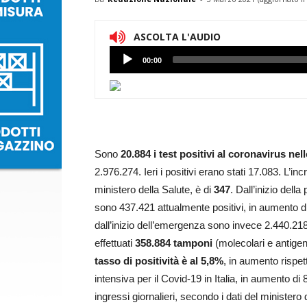
ASCOLTA L'AUDIO
Lettore
00:00
Audio
Sono
20.884 i test positivi al coronavirus nel
2.976.274. Ieri i positivi erano stati 17.083. L’in
ministero della Salute, è di
347
. Dall’inizio del
sono 437.421 attualmente positivi, in aumento di 6
dall’inizio dell’emergenza sono invece 2.440.218
effettuati
358.884 tamponi
(molecolari e antigeni
tasso di positività è al 5,8%
, in aumento rispett
intensiva per il Covid-19 in Italia, in aumento di 
ingressi giornalieri, secondo i dati del ministero 