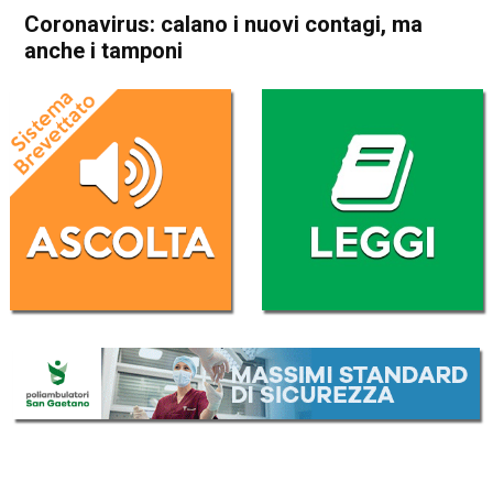
Coronavirus: calano i nuovi contagi, ma
anche i tamponi
Home
Cronaca Italia
Cronaca Italia
Coronavirus: calano i nuovi
contagi, ma anche i tamponi
Da
Redazione Nazionale
31 Agosto 2020
(aggiornato il
31 Agosto 2020 9:48
)
ASCOLTA L'AUDIO
Lettore
00:00
00:00