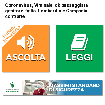
Coronavirus, Viminale: ok passeggiata
genitore-figlio. Lombardia e Campania
contrarie
Home
Cronaca Italia
Cronaca Italia
Coronavirus, Viminale: ok
passeggiata genitore-figlio.
Lombardia e Campania
contrarie
Da
Redazione Nazionale
1 Aprile 2020
(aggiornato il
1 Aprile 2020 19:32
)